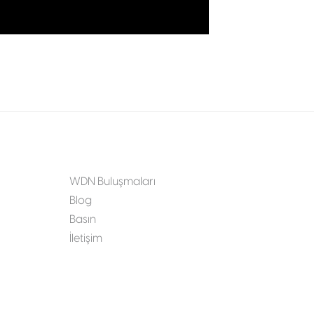
WDN Buluşmaları
Blog
Basın
İletişim