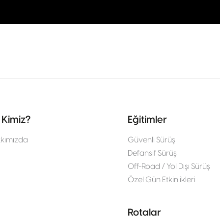
 Kimiz?
Eğitimler
kımızda
Güvenli Sürüş
Defansif Sürüş
Off-Road / Yol Dışı Sürüş
Özel Gün Etkinlikleri
Rotalar