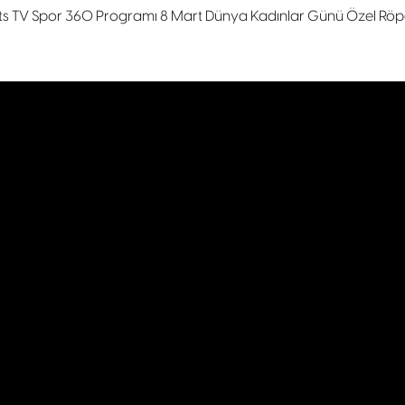
ts TV Spor 360 Programı 8 Mart Dünya Kadınlar Günü Özel Röpo