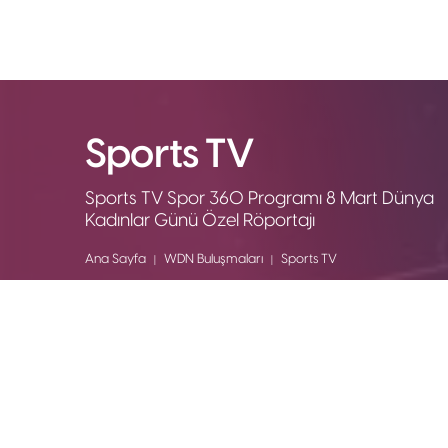
Sports TV
Sports TV Spor 360 Programı 8 Mart Dünya
Kadınlar Günü Özel Röportajı
Ana Sayfa
WDN Buluşmaları
Sports TV