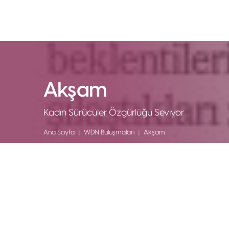
Akşam
Kadın Sürücüler Özgürlüğü Seviyor
Ana Sayfa
WDN Buluşmaları
Akşam